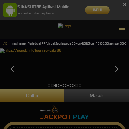
×
SUKASLOT88 Aplikasi Mobile
UNDUH
Jangan tampilkan lagi hari ini
Pemeliharaan Terjadwal: PP Virtual Sports pada 30-Jun-2026 dari 15.00.00 sampai 30-Sep-
Daftar
Masuk
JACKPOT
PLAY