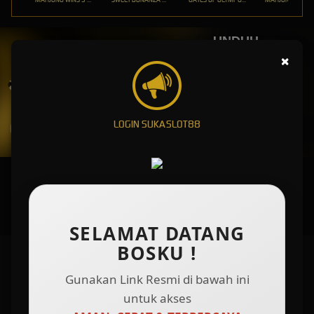
UNDUH
SUKASLOT88 APP
×
Nikmati berbagai permainan dalam satu
genggaman
LOGIN SUKASLOT88
UNDUH
PANDUAN INSTALASI
SELAMAT DATANG
BOSKU !
SUKASLOT88: Agen Slot Gacor Hari Ini Link Slot88
Gampang Menang Slot777 Terupdate
Gunakan Link Resmi di bawah ini
untuk akses