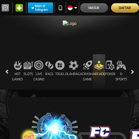
Main di
MASUK
DAFTAR
Telegram
HOT
SLOTS
LIVE
RACE
TOGEL
OLAHRAGA
CRASH
ARCADE
POKER
E-
SABUN
GAMES
CASINO
GAME
SPORTS
AYAM