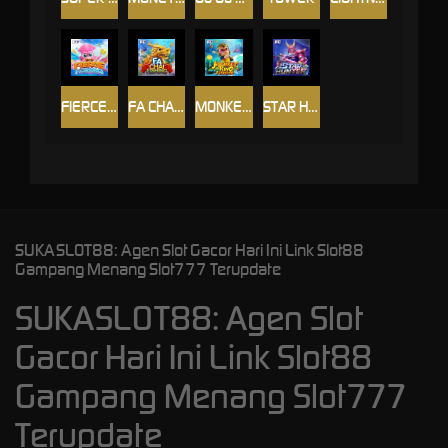
FIERCE FISHING
FA CHAI FISHING
MONKEY KING FISHING
STAR HUNTER
SUKASLOT88: Agen Slot Gacor Hari Ini Link Slot88
Gampang Menang Slot777 Terupdate
SUKASLOT88: Agen Slot
Gacor Hari Ini Link Slot88
Gampang Menang Slot777
Terupdate