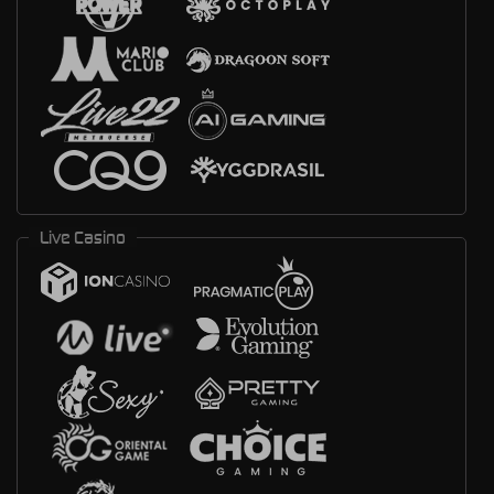
Live Casino