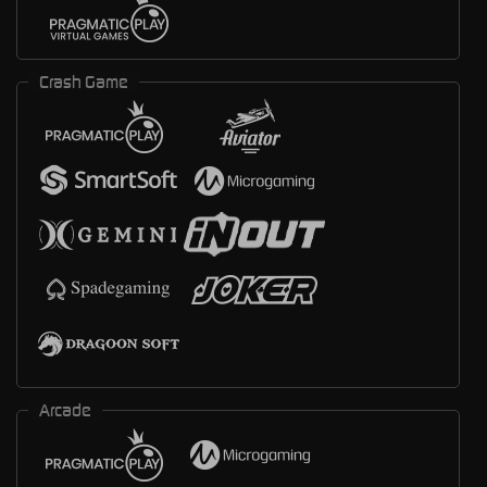
Crash Game
Arcade