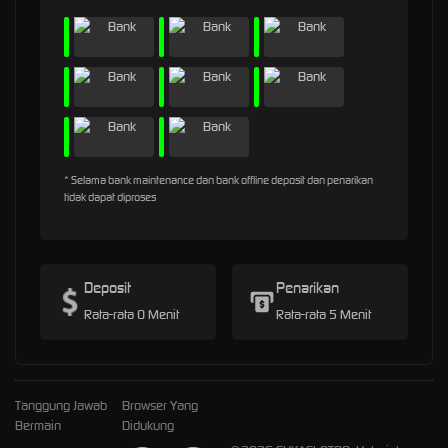
* Selama bank maintenance dan bank offline deposit dan penarikan
tidak dapat diproses
Deposit
Penarikan
Rata-rata 0 Menit
Rata-rata 5 Menit
Tanggung Jawab
Browser Yang
Bermain
Didukung