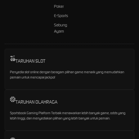
Poker
E-Sports
Sabung
Ayam
TARUHAN SLOT
Penyedia slot online dengan beragam pilihan game menarik yang memudahkan
pemain untuk mencapai jackpot
TARUHAN OLAHRAGA
Sportsbook Gaming Platform Terbaik menawarkan lebih banyak game, odds yang
lebih tinggi, dan menyediakan pilihan yang lebih banyak untuk pemain.