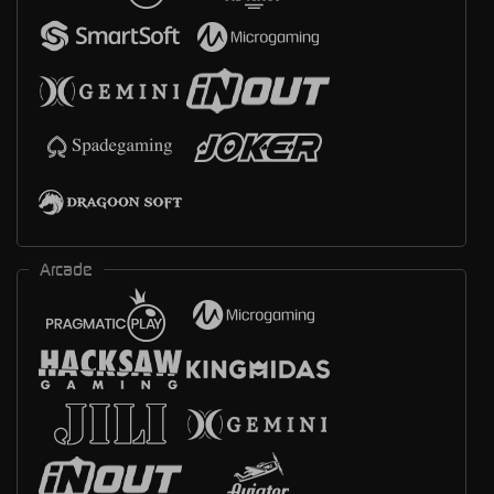
Arcade