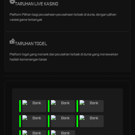
TARUHAN LIVE KASINO
Platform Pilihan bagi perusahaan-perusahaan terbaik di dunia, dengan pilihan
variasi game terbanyak
TARUHAN TOGEL
Platform togel yang menarik dari perusahan terbaik di dunia yang menawarkan
hadiah kemenangan besar