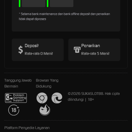
* Selama bank maintenance dan bank offline deposit dan penarikan
tidak dapat diproses
Deposit
Penarikan
Rata-rata 0 Menit
Rata-rata 5 Menit
Tanggung Jawab
Browser Yang
Bermain
Didukung
©2026 SUKASLOT88. Hak cipta
dilindungi | 18+
Platform Penyedia Layanan