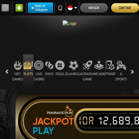
Main di
MASUK
DAFTAR
Telegram
HOT
SLOTS
LIVE
RACE
TOGEL
OLAHRAGA
CRASH
ARCADE
POKER
E-
SABUN
GAMES
CASINO
GAME
SPORTS
AYAM
IDR
12,689,
JACKPOT
PLAY