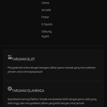
Game
Arcade
Poker
E-Sports
Sabung
Ayam
TARUHAN SLOT
Penyedia slot online dengan beragam pilihan game menarik yang memudahkan
pemain untuk mencapai jackpot
TARUHAN OLAHRAGA
Sportsbook Gaming Platform Terbaik menawarkan lebih banyak game, odds yang
lebih tinggi, dan menyediakan pilihan yang lebih banyak untuk pemain.