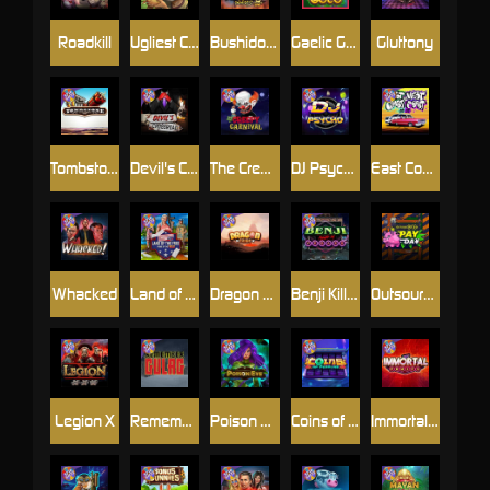
Roadkill
Ugliest Catch
Bushido Way xNudge
Gaelic Gold
Gluttony
Tombstone
Devil's Crossroad
The Creepy Carnival
DJ Psycho
East Coast Vs West Coast
Whacked
Land of the Free
Dragon Tribe
Benji Killed in Vegas
Outsourced: Payday
Legion X
Remember Gulag
Poison Eve
Coins of Fortune
Immortal Fruits