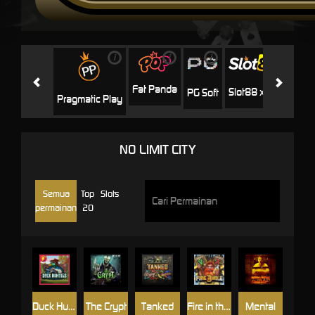
i
i
i
i
i
Facha
Fat Panda
Slot88 x PP
PG Soft
Pragmatic Play
NO LIMIT CITY
Semua
Top
Slots
permainan
20
Duck Hunters
The Crypt
Tanked
Fire in the Hole 3
Mental