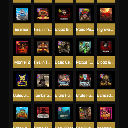
Seamen
Fire in the Hole 2
Blood & Shadow 2
Road Rage
Highway to Hell
Mental 2
Fire In The Hole xBomb
Dead Canary
Nexus The Crypt
Blood & Shadow
Outsourced
Tombstone RIP
Brute Force: Alien Onslaught
Brute Force
Beheaded