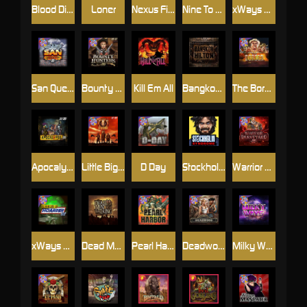
Blood Diamond
Loner
Nexus Fire In The Hole xBomb
Nine To Five
xWays Hoarder 2
San Quentin xWays
Bounty Hunters xNudge®
Kill Em All
Bangkok Hilton
The Border
Apocalypse Super xNudge
Little Bighorn
D Day
Stockholm Syndrome
Warrior Graveyard xNudge
xWays Hoarder xSplit
Dead Men Walking
Pearl Harbor
Deadwood xNudge
Milky Ways