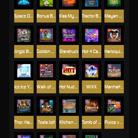
Space Donkey
Bonus Bunnies
Kiss My Chainsaw
Tractor Beam
Mayan Magic Wildfire
Jingle Balls
Golden Genie And The Walking Wilds
Starstruck
Hot 4 Cash
Harlequin Carnival
Ice Ice Yeti
Walk of Shame
Hot Nudge
WiXX
Manhattan Goes Wild
Thor: Hammer Time
Tesla Jolt
Kitchen Drama: Sushi Mania
Tomb of Nefertiti
Pixies vs Pirates