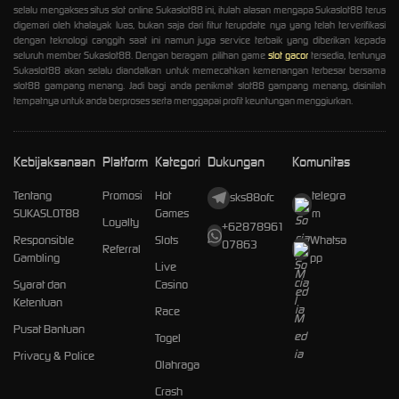
selalu mengakses situs slot online Sukaslot88 ini, itulah alasan mengapa Sukaslot88 terus
digemari oleh khalayak luas, bukan saja dari fitur terupdate nya yang telah terverifikasi
dengan teknologi canggih saat ini namun juga service terbaik yang diberikan kepada
seluruh member Sukaslot88. Dengan beragam pilihan game
slot gacor
tersedia, tentunya
Sukaslot88 akan selalu diandalkan untuk memecahkan kemenangan terbesar bersama
slot88 gampang menang. Jadi bagi anda penikmat slot88 gampang menang, disinilah
tempatnya untuk anda berproses serta menggapai profit keuntungan menggiurkan.
Kebijaksanaan
Platform
Kategori
Dukungan
Komunitas
Tentang
Promosi
Hot
telegra
sks88ofc
SUKASLOT88
Games
m
Loyalty
+62878961
Responsible
Slots
Whatsa
07863
Referral
Gambling
pp
Live
Syarat dan
Casino
Ketentuan
Race
Pusat Bantuan
Togel
Privacy & Police
Olahraga
Crash