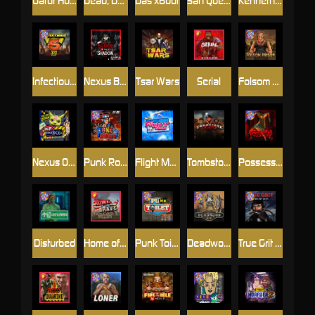
Gator Hunters
Dead, Dead, or Deader
Das xBoot
San Quentin 2: Death Row
Kenneth Must Die
Infectious 5 xWays
Nexus Blood & Shadow
Tsar Wars
Serial
Folsom Prison
Nexus Outsourced
Punk Rocker 2
Flight Mode
Tombstone Slaughter
Possessed
Disturbed
Home of the Brave
Punk Toilet
Deadwood R.I.P
True Grit Redemption