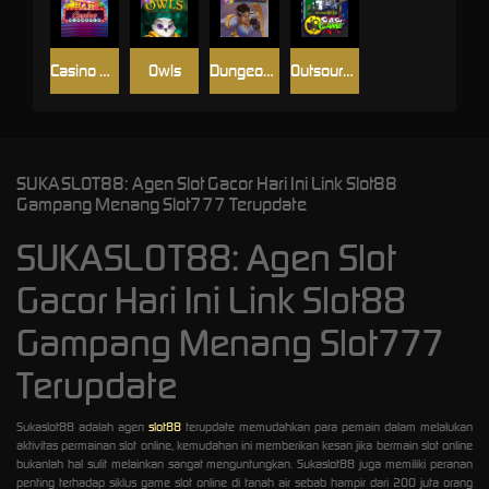
Casino Win Spin
Owls
Dungeon Quest
Outsourced: Slash Game
SUKASLOT88: Agen Slot Gacor Hari Ini Link Slot88
Gampang Menang Slot777 Terupdate
SUKASLOT88: Agen Slot
Gacor Hari Ini Link Slot88
Gampang Menang Slot777
Terupdate
Sukaslot88 adalah agen
slot88
terupdate memudahkan para pemain dalam melalukan
aktivitas permainan slot online, kemudahan ini memberikan kesan jika bermain slot online
bukanlah hal sulit melainkan sangat menguntungkan. Sukaslot88 juga memiliki peranan
penting terhadap siklus game slot online di tanah air sebab hampir dari 200 juta orang