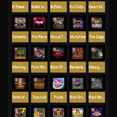
El Pasa Gunfight xNudge
Skate or Die
Buffalo Hunter
Evil Goblins xBomb
Karen Maneater
Tombstone No Mercy
The Rave
Nexus Tombstone RIP
Munchies
The Cage
Monkey's Gold xPays
Punk Rocker
Book Of Shadows
Barbarian Fury
Misery Mining
Tomb of Akhenaten
True kult
Fruits
Brick Snake 2000
Rock Bottom