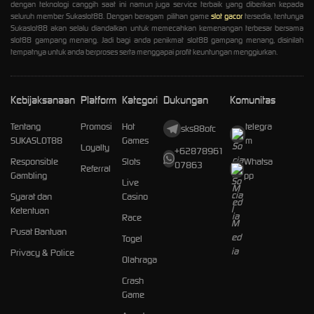
dengan teknologi canggih saat ini namun juga service terbaik yang diberikan kepada
seluruh member Sukaslot88. Dengan beragam pilihan game
slot gacor
tersedia, tentunya
Sukaslot88 akan selalu diandalkan untuk memecahkan kemenangan terbesar bersama
slot88 gampang menang. Jadi bagi anda penikmat slot88 gampang menang, disinilah
tempatnya untuk anda berproses serta menggapai profit keuntungan menggiurkan.
Kebijaksanaan
Platform
Kategori
Dukungan
Komunitas
Tentang
Promosi
Hot
telegra
sks88ofc
SUKASLOT88
Games
m
Loyalty
+62878961
Responsible
Slots
Whatsa
07863
Referral
Gambling
pp
Live
Syarat dan
Casino
Ketentuan
Race
Pusat Bantuan
Togel
Privacy & Police
Olahraga
Crash
Game