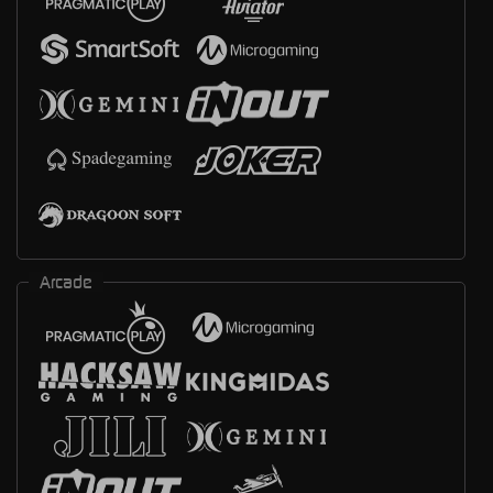
Arcade