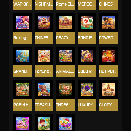
WAR OF THE UNIVERSE
NIGHT MARKET
Roma Gladiatrix
MERGE MAGIC
CHINESE NEW YEAR
Boxing Riches
CHINESE NEW YEAR 2
CRAZY BUFFALO
PONG PONG HU
COWBOYS
GRAND BLUE
Fortune Sheep
ANIMAL RACING
GOLD RUSH
HOT POT PARTY
ROBIN HOOD
TREASURE CRUISE
THREE LITTLE PIGS
LUXURY GOLDEN PANTHER
GLORY OF ROME