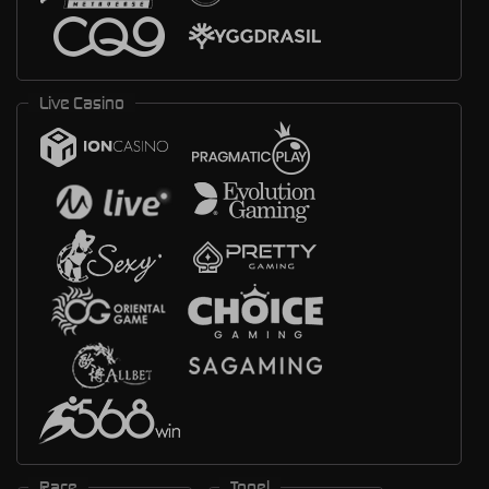
Live Casino
Race
Togel