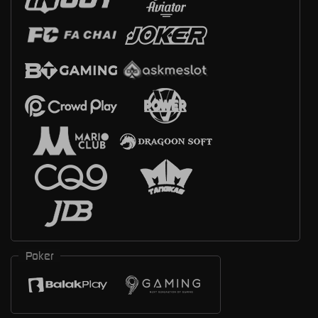
Poker