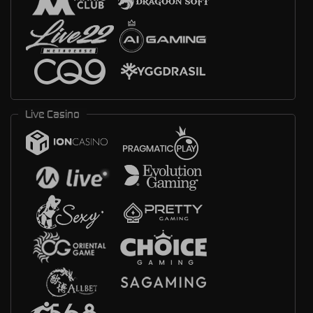
Live Casino