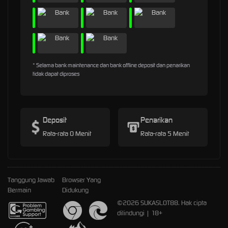
* Selama bank maintenance dan bank offline deposit dan penarikan
tidak dapat diproses
Deposit
Penarikan
Rata-rata 0 Menit
Rata-rata 5 Menit
Tanggung Jawab
Browser Yang
Bermain
Didukung
©2026 SUKASLOT88. Hak cipta
dilindungi | 18+