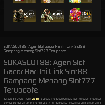
i
i
i
SUKASLOT88: Agen Slot Gacor Hari Ini Link Slot88
Gampang Menang Slot777 Terupdate
SUKASLOT88: Agen Slot
Gacor Hari Ini Link Slot88
Gampang Menang Slot777
Terupdate
Sukaslot88 adalah agen
slot88
terupdate memudahkan para pemain dalam melalukan
aktivitas permainan slot online, kemudahan ini memberikan kesan jika bermain slot online