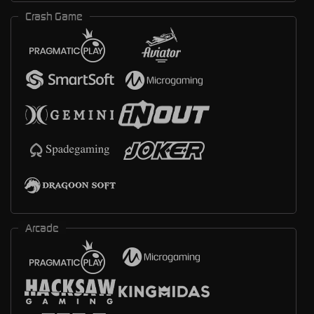
Crash Game
Arcade