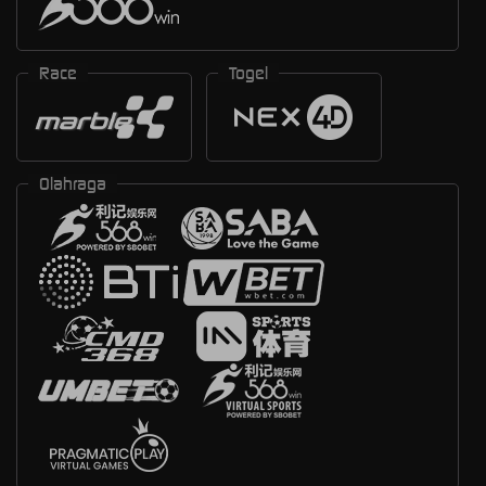
Race
Togel
Olahraga