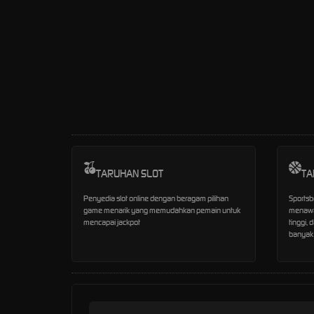
TARUHAN SLOT
TA
Penyedia slot online dengan beragam pilihan
Sportsb
game menarik yang memudahkan pemain untuk
menawar
mencapai jackpot
tinggi,
banyak 