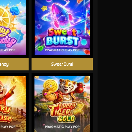
Sweet Bonanza 2500
Candy
Sweet Burst