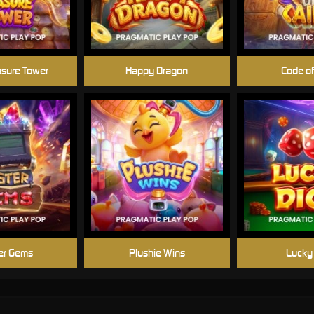
easure Tower
Happy Dragon
Code of
er Gems
Plushie Wins
Lucky