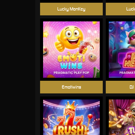
Lucky MonKey
Luck
Emotiwins
DJ