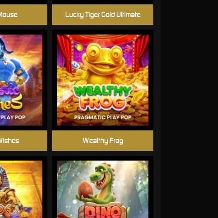
Mouse
Lucky Tiger Gold Ultimate
Wishes
Wealthy Frog