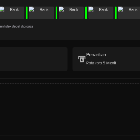
an tidak dapat diproses
Penarikan
Rata-rata 5 Menit