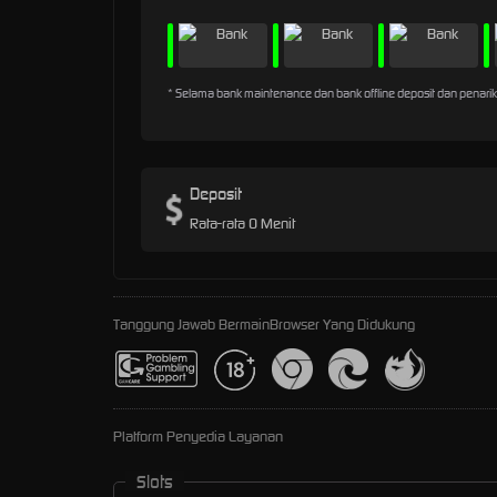
* Selama bank maintenance dan bank offline deposit dan penarik
Deposit
Rata-rata 0 Menit
Tanggung Jawab Bermain
Browser Yang Didukung
Platform Penyedia Layanan
Slots