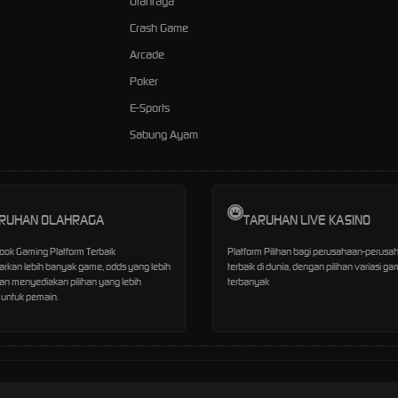
Olahraga
Crash Game
Arcade
Poker
E-Sports
Sabung Ayam
RUHAN OLAHRAGA
TARUHAN LIVE KASINO
ook Gaming Platform Terbaik
Platform Pilihan bagi perusahaan-perusa
kan lebih banyak game, odds yang lebih
terbaik di dunia, dengan pilihan variasi g
 dan menyediakan pilihan yang lebih
terbanyak
untuk pemain.