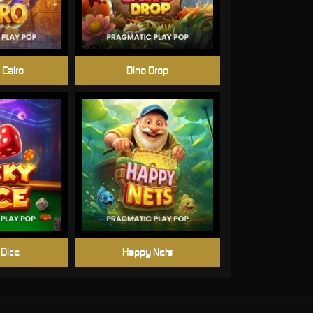
 Cairo
Dino Drop
 Dice
Happy Nets