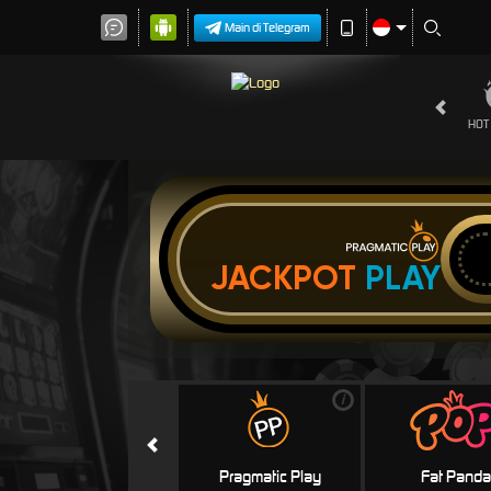
Main di Telegram
HOT
JACKPOT
PLAY
i
Pragmatic Play
Fat Pand